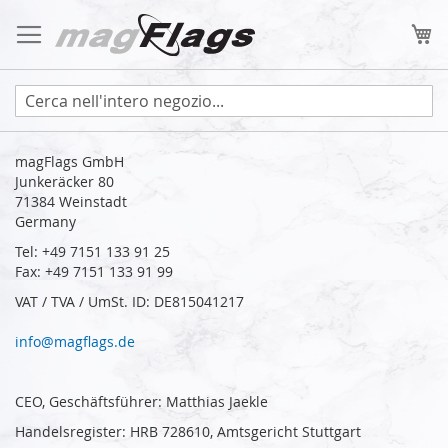
Salta
al
Ca
contenuto
magFlags GmbH
Junkeräcker 80
71384 Weinstadt
Germany
Tel: +49 7151 133 91 25
Fax: +49 7151 133 91 99
VAT / TVA / UmSt. ID: DE815041217
info@magflags.de
CEO, Geschäftsführer: Matthias Jaekle
Handelsregister: HRB 728610, Amtsgericht Stuttgart