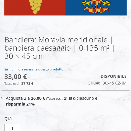
Bandiera: Moravia meridionale |
Vai
all'inizio
bandiera paesaggio | 0,135 m² |
della
30 × 45 cm
galleria
di
immagini
Sii il primo a recensire questo prodotto
33,00 €
DISPONIBILE
SKU
30x45 CZ-JM
27,73 €
Acquista 2 a
26,00 €
ciascuno e
21,85 €
risparmia
21
%
Qtà