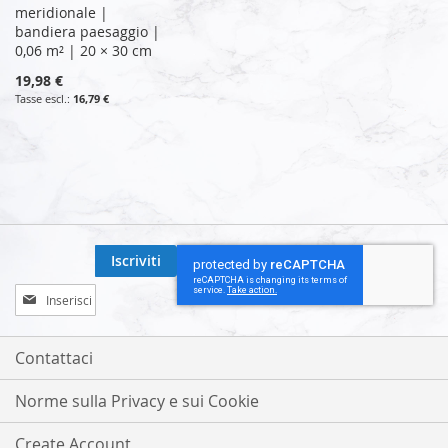
meridionale |
bandiera paesaggio |
0,06 m² | 20 × 30 cm
19,98 €
16,79 €
Iscriviti
Iscriviti
alla
nostra
Newsletter:
Contattaci
Norme sulla Privacy e sui Cookie
Create Account