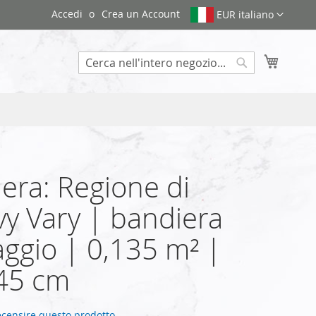
Accedi
Crea un Account
EUR italiano
Carrello
Search
era: Regione di
vy Vary | bandiera
ggio | 0,135 m² |
45 cm
recensire questo prodotto