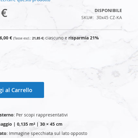
 €
DISPONIBILE
SKU
30x45 CZ-KA
6,00 €
ciascuno e
risparmia
21
%
21,85 €
i al Carrello
esterno
: Per scopi rappresentativi
aggio | 0,135 m² | 30 × 45 cm
ato
: Immagine specchiata sul lato opposto