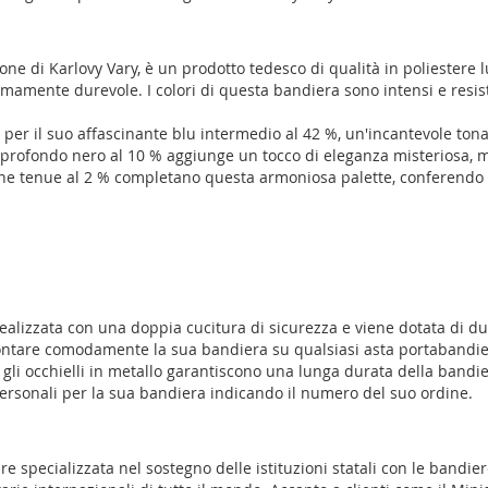
ne di Karlovy Vary, è un prodotto tedesco di qualità in poliestere 
emamente durevole. I colori di questa bandiera sono intensi e resist
e per il suo affascinante blu intermedio al 42 %, un'incantevole to
 Il profondo nero al 10 % aggiunge un tocco di eleganza misteriosa, 
ncione tenue al 2 % completano questa armoniosa palette, conferendo 
alizzata con una doppia cucitura di sicurezza e viene dotata di due 
ontare comodamente la sua bandiera su qualsiasi asta portabandiera
 e gli occhielli in metallo garantiscono una lunga durata della band
 personali per la sua bandiera indicando il numero del suo ordine.
pecializzata nel sostegno delle istituzioni statali con le bandiere