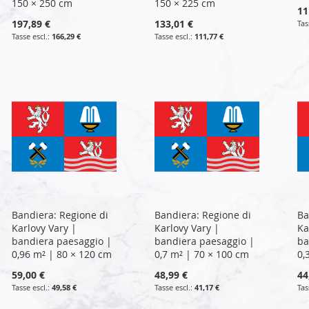
150 × 250 cm
150 × 225 cm
11
197,89 €
133,01 €
166,29 €
111,77 €
Bandiera: Regione di
Bandiera: Regione di
Ba
Karlovy Vary |
Karlovy Vary |
Ka
bandiera paesaggio |
bandiera paesaggio |
ba
0,96 m² | 80 × 120 cm
0,7 m² | 70 × 100 cm
0,
59,00 €
48,99 €
44
49,58 €
41,17 €