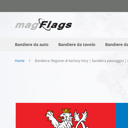
Salta
al
contenuto
Bandiere da auto
Bandiere da tavolo
Bandiere da
Home
Bandiera: Regione di Karlovy Vary | bandiera paesaggio |
Vai
alla
fine
della
galleria
di
immagini