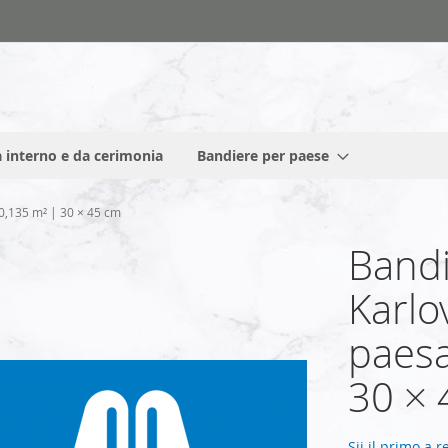
 interno e da cerimonia
Bandiere per paese
 0,135 m² | 30 × 45 cm
Bandi
Karlo
paesa
30 × 
Sii il primo a 