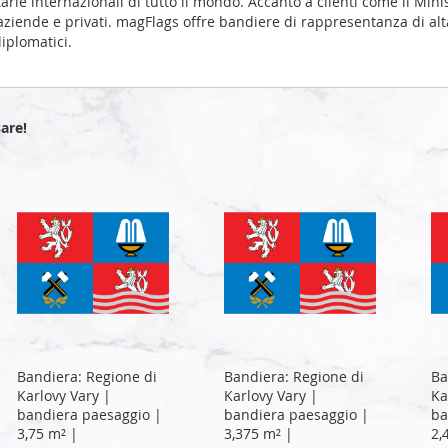
arie internazionali di tutto il mondo. Accanto a clienti come il Mini
ziende e privati. magFlags offre bandiere di rappresentanza di alt
iplomatici.
are!
Bandiera: Regione di
Bandiera: Regione di
Ba
Karlovy Vary |
Karlovy Vary |
Ka
bandiera paesaggio |
bandiera paesaggio |
ba
3,75 m² |
3,375 m² |
2,