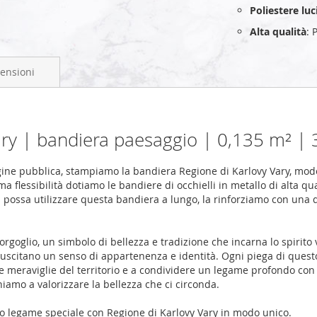
Poliestere lu
Alta qualità
: 
ensioni
ary | bandiera paesaggio | 0,135 m² |
ne pubblica, stampiamo la bandiera Regione di Karlovy Vary, model
 flessibilità dotiamo le bandiere di occhielli in metallo di alta qu
i possa utilizzare questa bandiera a lungo, la rinforziamo con una 
rgoglio, un simbolo di bellezza e tradizione che incarna lo spirito 
e suscitano un senso di appartenenza e identità. Ogni piega di quest
 le meraviglie del territorio e a condividere un legame profondo con
iamo a valorizzare la bellezza che ci circonda.
uo legame speciale con Regione di Karlovy Vary in modo unico.