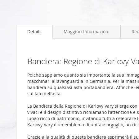
Vai
all'inizio
Details
Maggiori Informazioni
Rec
della
galleria
di
immagini
Bandiera: Regione di Karlovy V
Poiché sappiamo quanto sia importante la sua immagi
macchinari all’avanguardia in Germania. Per la massima
bandiera su qualsiasi asta portabandiera. Affinché le
sul lato dell’asta.
La Bandiera della Regione di Karlovy Vary si erge con o
vivaci e il design distintivo richiamano l'attenzione 
luogo ricco di patrimonio, invitando tutti a celebrare
Karlovy Vary è un emblema di unità e orgoglio, un rich
Grazie alla qualità di questa bandiera esprimerà il s