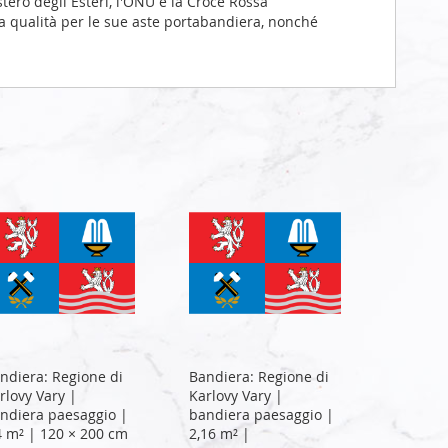
stero degli Esteri, l'ONU e la Croce Rossa
a qualità per le sue aste portabandiera, nonché
ndiera: Regione di
Bandiera: Regione di
rlovy Vary |
Karlovy Vary |
ndiera paesaggio |
bandiera paesaggio |
4 m² | 120 × 200 cm
2,16 m² |