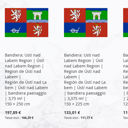
Bandiera: Usti nad
Bandiera: Usti nad
Ba
Labem Region | Ústí
Labem Region | Ústí
La
nad Labem Region |
nad Labem Region |
na
Region de Ústí nad
Region de Ústí nad
Re
Labem |
Labem |
La
Región de Ústí nad La
Región de Ústí nad La
Re
bem | Ústí nad Labem
bem | Ústí nad Labem
be
| bandiera paesaggio
| bandiera paesaggio
| 
| 3,75 m² |
| 3,375 m² |
| 
150 × 250 cm
150 × 225 cm
12
197,89 €
133,01 €
11
166,29 €
111,77 €