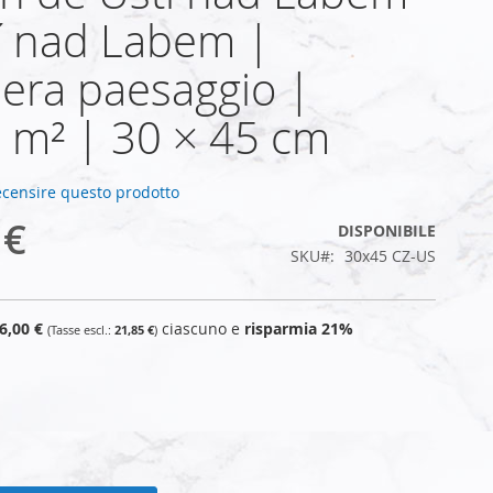
í nad Labem |
era paesaggio |
 m² | 30 × 45 cm
recensire questo prodotto
 €
DISPONIBILE
SKU
30x45 CZ-US
6,00 €
ciascuno e
risparmia
21
%
21,85 €