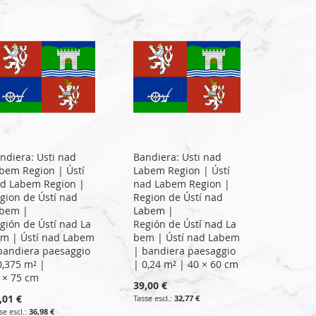
ndiera: Usti nad
Bandiera: Usti nad
bem Region | Ústí
Labem Region | Ústí
d Labem Region |
nad Labem Region |
gion de Ústí nad
Region de Ústí nad
bem |
Labem |
gión de Ústí nad La
Región de Ústí nad La
m | Ústí nad Labem
bem | Ústí nad Labem
bandiera paesaggio
| bandiera paesaggio
0,375 m² |
| 0,24 m² | 40 × 60 cm
 × 75 cm
39,00 €
,01 €
32,77 €
36,98 €