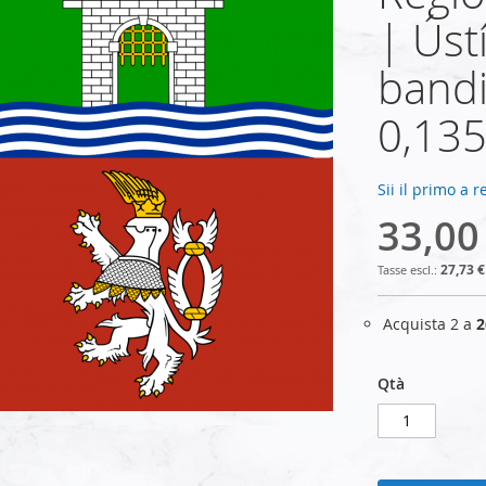
| Úst
bandi
0,135
Sii il primo a 
33,00
27,73 €
Acquista 2 a
2
Qtà