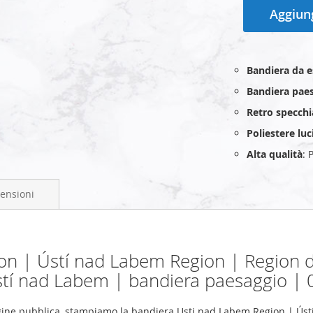
Aggiung
Bandiera da 
Bandiera paes
Retro specchi
Poliestere lu
Alta qualità
: 
ensioni
on | Ústí nad Labem Region | Region 
tí nad Labem | bandiera paesaggio | 
ine pubblica, stampiamo la bandiera Usti nad Labem Region | Úst