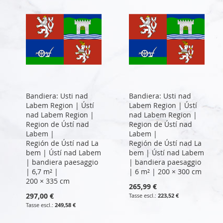
Bandiera: Usti nad
Bandiera: Usti nad
Labem Region | Ústí
Labem Region | Ústí
nad Labem Region |
nad Labem Region |
Region de Ústí nad
Region de Ústí nad
Labem |
Labem |
Región de Ústí nad La
Región de Ústí nad La
bem | Ústí nad Labem
bem | Ústí nad Labem
| bandiera paesaggio
| bandiera paesaggio
| 6,7 m² |
| 6 m² | 200 × 300 cm
200 × 335 cm
265,99 €
297,00 €
223,52 €
249,58 €