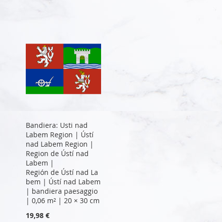
Bandiera: Usti nad
Labem Region | Ústí
nad Labem Region |
Region de Ústí nad
Labem |
Región de Ústí nad La
bem | Ústí nad Labem
| bandiera paesaggio
| 0,06 m² | 20 × 30 cm
19,98 €