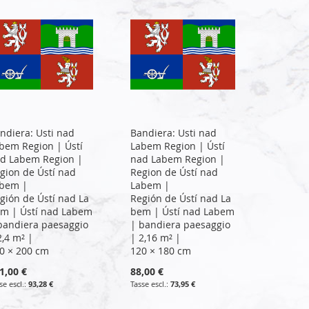
ndiera: Usti nad
Bandiera: Usti nad
bem Region | Ústí
Labem Region | Ústí
d Labem Region |
nad Labem Region |
gion de Ústí nad
Region de Ústí nad
bem |
Labem |
gión de Ústí nad La
Región de Ústí nad La
m | Ústí nad Labem
bem | Ústí nad Labem
bandiera paesaggio
| bandiera paesaggio
2,4 m² |
| 2,16 m² |
0 × 200 cm
120 × 180 cm
1,00 €
88,00 €
93,28 €
73,95 €