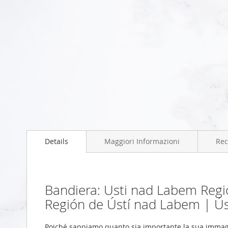
Vai
all'inizio
della
galleria
di
immagini
Details
Maggiori Informazioni
Rec
Bandiera: Usti nad Labem Regi
Región de Ústí nad Labem | Ús
Poiché sappiamo quanto sia importante la sua immag