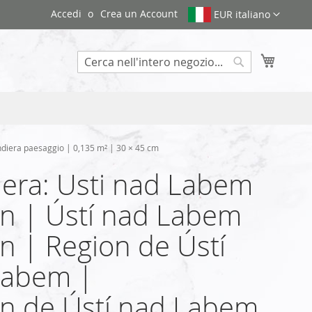
Accedi
Crea un Account
EUR italiano
Carrello
Search
diera paesaggio | 0,135 m² | 30 × 45 cm
era: Usti nad Labem
n | Ústí nad Labem
n | Region de Ústí
Labem |
n de Ústí nad Labem