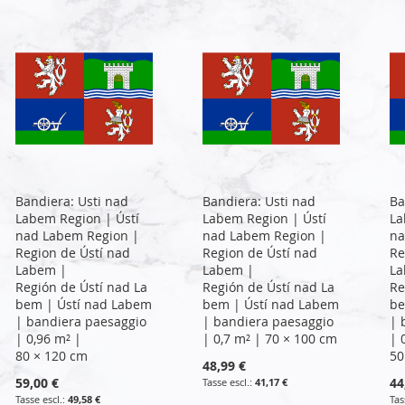
Bandiera: Usti nad
Bandiera: Usti nad
Ba
Labem Region | Ústí
Labem Region | Ústí
La
nad Labem Region |
nad Labem Region |
na
Region de Ústí nad
Region de Ústí nad
Re
Labem |
Labem |
La
Región de Ústí nad La
Región de Ústí nad La
Re
bem | Ústí nad Labem
bem | Ústí nad Labem
be
| bandiera paesaggio
| bandiera paesaggio
| 
| 0,96 m² |
| 0,7 m² | 70 × 100 cm
| 
80 × 120 cm
50
48,99 €
59,00 €
44
41,17 €
49,58 €