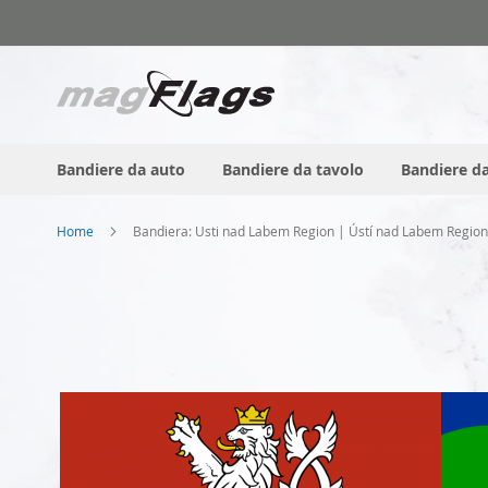
Salta
al
contenuto
Bandiere da auto
Bandiere da tavolo
Bandiere da
Home
Bandiera: Usti nad Labem Region | Ústí nad Labem Region
Vai
alla
fine
della
galleria
di
immagini