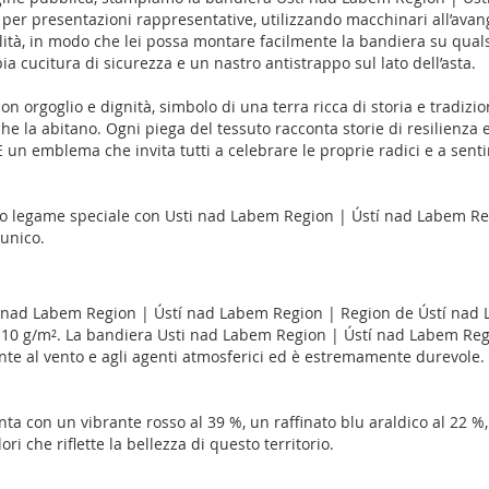
er presentazioni rappresentative, utilizzando macchinari all’avang
alità, in modo che lei possa montare facilmente la bandiera su quals
 cucitura di sicurezza e un nastro antistrappo sul lato dell’asta.
 orgoglio e dignità, simbolo di una terra ricca di storia e tradizion
 la abitano. Ogni piega del tessuto racconta storie di resilienza e 
 un emblema che invita tutti a celebrare le proprie radici e a sentir
 suo legame speciale con Usti nad Labem Region | Ústí nad Labem R
unico.
i nad Labem Region | Ústí nad Labem Region | Region de Ústí nad
o 110 g/m². La bandiera Usti nad Labem Region | Ústí nad Labem Re
e al vento e agli agenti atmosferici ed è estremamente durevole. I 
a con un vibrante rosso al 39 %, un raffinato blu araldico al 22 %,
i che riflette la bellezza di questo territorio.