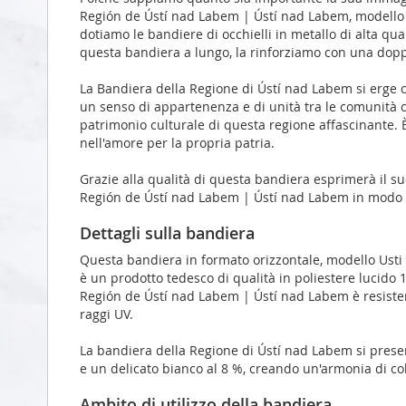
Región de Ústí nad Labem | Ústí nad Labem, modello p
dotiamo le bandiere di occhielli in metallo di alta qu
questa bandiera a lungo, la rinforziamo con una doppia
La Bandiera della Regione di Ústí nad Labem si erge con
un senso di appartenenza e di unità tra le comunità che
patrimonio culturale di questa regione affascinante. È
nell'amore per la propria patria.
Grazie alla qualità di questa bandiera esprimerà il
Región de Ústí nad Labem | Ústí nad Labem in modo 
Dettagli sulla bandiera
Questa bandiera in formato orizzontale, modello Ust
è un prodotto tedesco di qualità in poliestere lucid
Región de Ústí nad Labem | Ústí nad Labem è resistent
raggi UV.
La bandiera della Regione di Ústí nad Labem si present
e un delicato bianco al 8 %, creando un'armonia di color
Ambito di utilizzo della bandiera