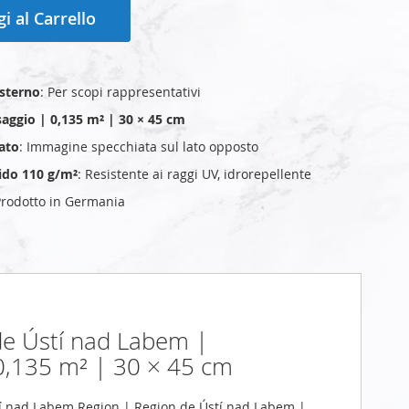
i al Carrello
esterno
: Per scopi rappresentativi
aggio | 0,135 m² | 30 × 45 cm
ato
: Immagine specchiata sul lato opposto
cido 110 g/m²
: Resistente ai raggi UV, idrorepellente
Prodotto in Germania
de Ústí nad Labem |
0,135 m² | 30 × 45 cm
í nad Labem Region | Region de Ústí nad Labem |