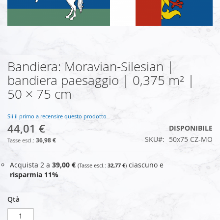
Bandiera: Moravian-Silesian |
Vai
all'inizio
bandiera paesaggio | 0,375 m² |
della
50 × 75 cm
galleria
di
immagini
Sii il primo a recensire questo prodotto
44,01 €
DISPONIBILE
SKU
50x75 CZ-MO
36,98 €
Acquista 2 a
39,00 €
ciascuno e
32,77 €
risparmia
11
%
Qtà