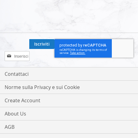
Iscriviti
Iscriviti
alla
nostra
Newsletter:
Contattaci
Norme sulla Privacy e sui Cookie
Create Account
About Us
AGB