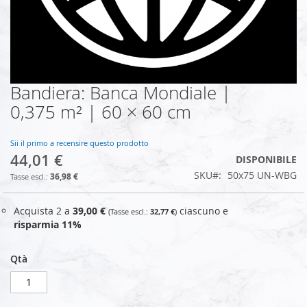
Bandiera: Banca Mondiale |
Vai
all'inizio
0,375 m² | 60 × 60 cm
della
galleria
di
Sii il primo a recensire questo prodotto
44,01 €
immagini
DISPONIBILE
SKU
50x75 UN-WBG
36,98 €
Acquista 2 a
39,00 €
ciascuno e
32,77 €
risparmia
11
%
Qtà